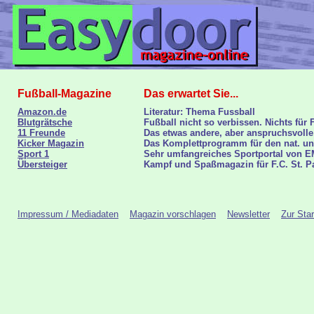
Fußball-Magazine
Das erwartet Sie...
Amazon.de
Literatur: Thema Fussball
Blutgrätsche
Fußball nicht so verbissen. Nichts für 
11 Freunde
Das etwas andere, aber anspruchsvolle
Kicker Magazin
Das Komplettprogramm für den nat. und
Sport 1
Sehr umfangreiches Sportportal von 
Übersteiger
Kampf und Spaßmagazin für F.C. St. P
Impressum / Mediadaten
Magazin vorschlagen
Newsletter
Zur Star